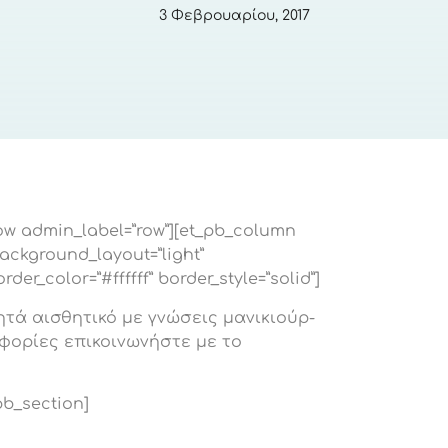
3 Φεβρουαρίου, 2017
row admin_label=”row”][et_pb_column
background_layout=”light”
rder_color=”#ffffff” border_style=”solid”]
τά αισθητικό με γνώσεις μανικιούρ-
φορίες επικοινωνήστε με το
pb_section]