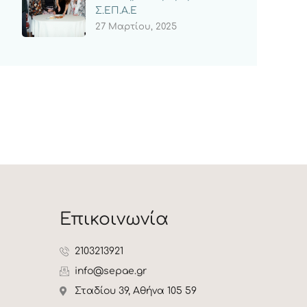
Σ.ΕΠ.Α.Ε
27 Μαρτίου, 2025
Επικοινωνία
2103213921
info@sepae.gr
Σταδίου 39, Αθήνα 105 59