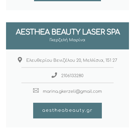
AESTHEA BEAUTY LASER SPA
Γκερζελή Μαρίνα
Ελευθερίου Βενιζέλου 20, Μελλίσια, 151 27
2106133280
marina.gkerzeli@gmail.com
aestheabeauty.gr