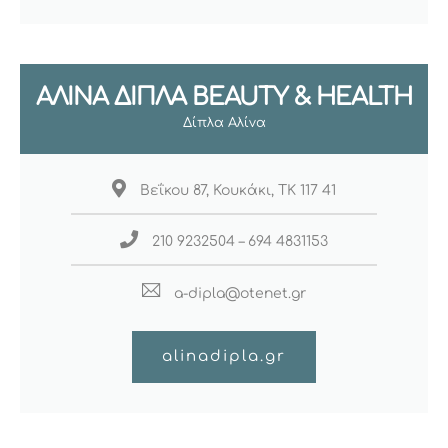
ΑΛΊΝΑ ΔΊΠΛΑ BEAUTY & HEALTH
Δίπλα Αλίνα
Βεΐκου 87, Κουκάκι, ΤΚ 117 41
210 9232504 – 694 4831153
a-dipla@otenet.gr
alinadipla.gr