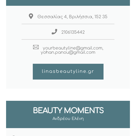
Θεσσαλίας 4, Βριλήσσια, 152 35
2106135442
yourbeautyline@gmail.com,
yohan.panou@gmail.com
linasbeautyline.gr
BEAUTY MOMENTS
Ανδρέου Ελένη