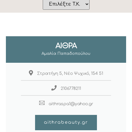
ΑΊΘΡΑ
Αμαλία Παπαδοπούλου
Στρατήγη 5, Νέο Ψυχικό, 154 51
2106778211
aithraspa1@yahoo.gr
aithrabeauty.gr