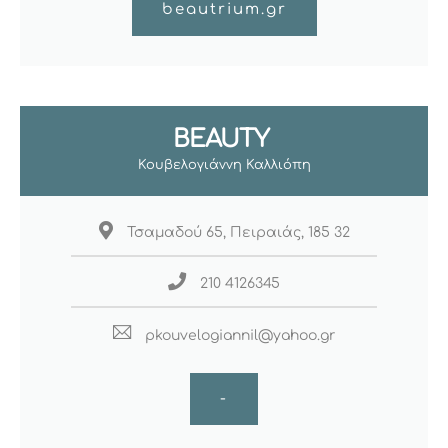
beautrium.gr
BEAUTY
Κουβελογιάννη Καλλιόπη
Τσαμαδού 65, Πειραιάς, 185 32
210 4126345
pkouvelogiannil@yahoo.gr
-