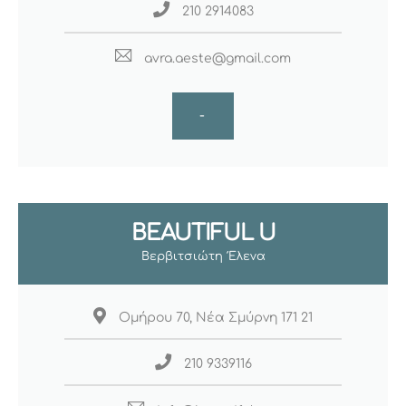
210 2914083
avra.aeste@gmail.com
-
BEAUTIFUL U
Βερβιτσιώτη Έλενα
Ομήρου 70, Νέα Σμύρνη 171 21
210 9339116