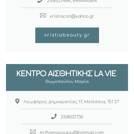
2106527484, 6944440814
xristiacon@yahoo.gr
xristiabeauty.gr
ΚΈΝΤΡΟ ΑΙΣΘΗΤΙΚΉΣ LA VIE
Θωμοπούλου Μαρία
Λεωφόρος Δημοκρατίας 17, Μελίσσια, 151 27
2108037730
m.thomopoulou@hotmail.com