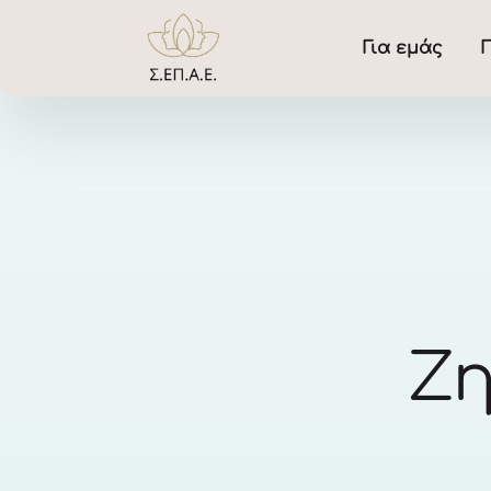
Για εμάς
Γ
Ζη